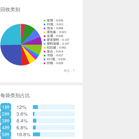
回收类别
每袋类别占比
1种
12%
2种
3.6%
3种
8.4%
4种
6.8%
5种
16.8%