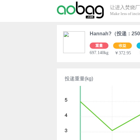
让进入焚烧厂
Make less of incin
Hannah?（投递：25
重量
收益
697.140kg
￥372.95
投递重量(kg)
5
4
3