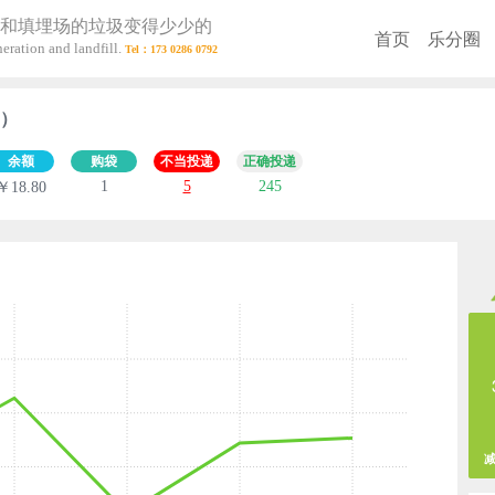
和填埋场的垃圾变得少少的
首页
乐分圈
eration and landfill.
0）
余额
购袋
不当投递
正确投递
1
5
245
￥18.80