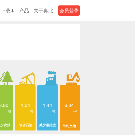
下载⬇
产品
关于奥北
会员登录
3.80
1.04
1.44
6.84
棵
吨
吨
3
m
减少砍伐
节省石油
减少碳排放
节约土地