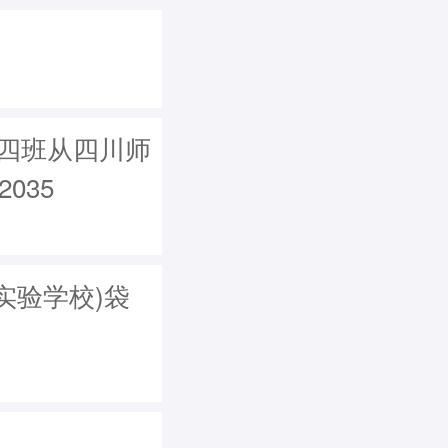
届四班从四川师
035
实验学校)袋