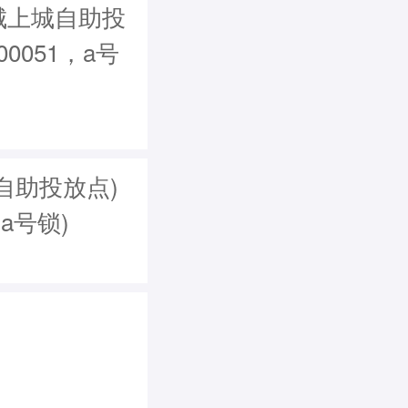
天城上城自助投
00051，a号
自助投放点)
，a号锁)