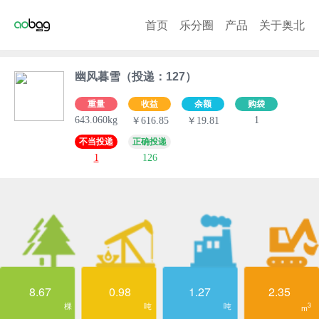
首页
乐分圈
产品
关于奥北
幽风暮雪（投递：127）
重量
收益
余额
购袋
643.060kg
1
￥616.85
￥19.81
不当投递
正确投递
1
126
8.67
0.98
1.27
2.35
棵
吨
吨
3
m