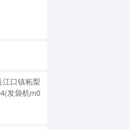
县江口镇柘梨
4(发袋机m0