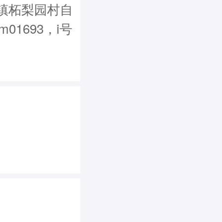
镇柘梨园村自
m01693，i号