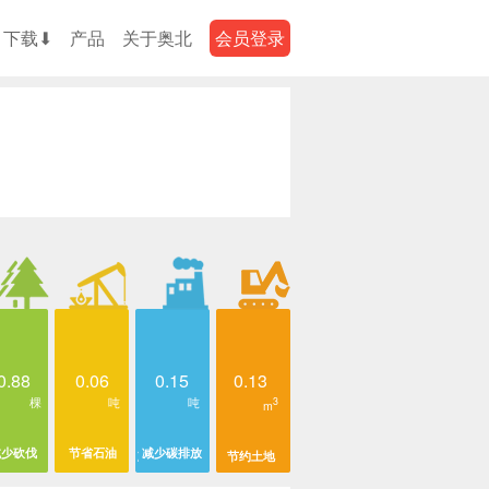
下载⬇
产品
关于奥北
会员登录
0.88
0.06
0.15
0.13
棵
吨
吨
3
m
减少砍伐
节省石油
减少碳排放
节约土地