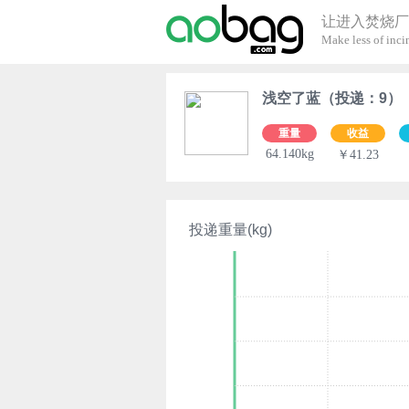
让进入焚烧厂
Make less of incin
浅空了蓝（投递：9）
重量
收益
64.140kg
￥41.23
投递重量(kg)