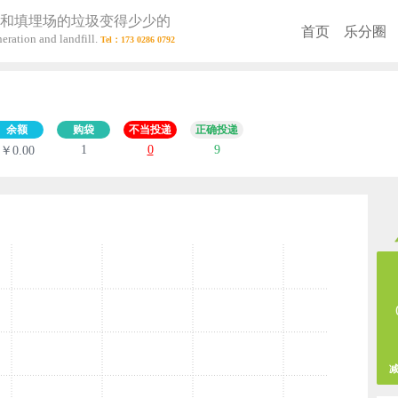
和填埋场的垃圾变得少少的
首页
乐分圈
eration and landfill.
余额
购袋
不当投递
正确投递
1
0
9
￥0.00