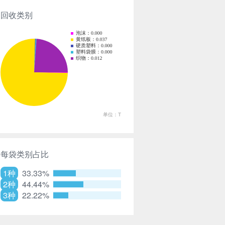
回收类别
每袋类别占比
1种
33.33%
2种
44.44%
3种
22.22%