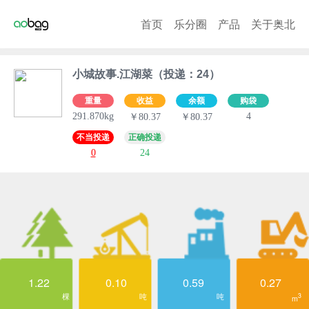
首页
乐分圈
产品
关于奥北
小城故事.江湖菜（投递：24）
重量
收益
余额
购袋
291.870kg
4
￥80.37
￥80.37
不当投递
正确投递
0
24
1.22
0.10
0.59
0.27
棵
吨
吨
3
m