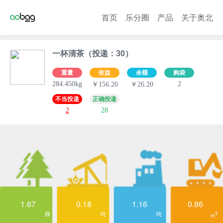
首页
乐分圈
产品
关于奥北
一杯清茶（投递：30）
重量
收益
余额
购袋
284.450kg
2
￥156.20
￥26.20
不当投递
正确投递
2
28
1.67
0.18
1.16
0.86
棵
吨
吨
3
m