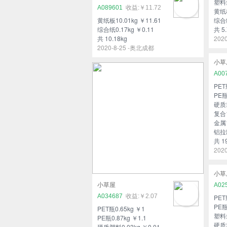
塑料袋
A089601
￥11.72
黄纸板
黄纸板10.01kg ￥11.61
综合纸
综合纸0.17kg ￥0.11
共 5.
共 10.18kg
202
2020-8-25 -奥北成都
小草
A00
PET
PE瓶
硬质塑
复合1
金属1
铝拉罐
共 19
202
小草
小草屋
A02
A034687
￥2.07
PET
PE瓶
PET瓶0.65kg ￥1
塑料袋
PE瓶0.87kg ￥1.1
硬质塑
硬质塑料0.03kg ￥0.01