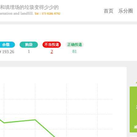
和填埋场的垃圾变得少少的
首页
乐分圈
eration and landfill.
余额
购袋
不当投递
正确投递
1
2
81
￥193.26