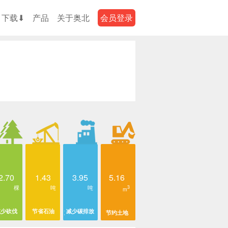
下载⬇
产品
关于奥北
会员登录
2.70
1.43
3.95
5.16
棵
吨
吨
3
m
减少砍伐
节省石油
减少碳排放
节约土地