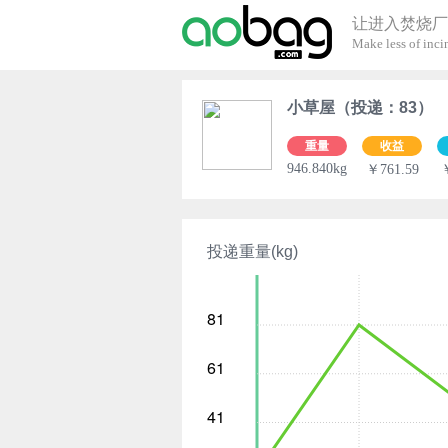
让进入焚烧厂
Make less of incin
小草屋（投递：83）
重量
收益
946.840kg
￥761.59
投递重量(kg)
81
61
41