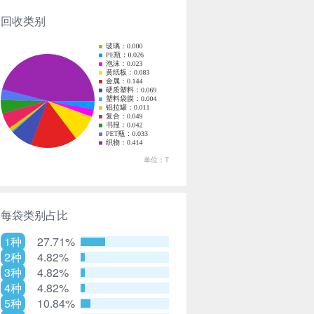
回收类别
每袋类别占比
1种
27.71%
2种
4.82%
3种
4.82%
4种
4.82%
5种
10.84%