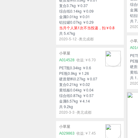
综合纸
复合3.7kg ￥0.37
金属2
综合纸0.14kg ￥0.09
铝拉罐
金属0.01kg ￥0.01
共 7.
铝拉罐0.07kg ￥0.29
202
当月个人第1次不当投递，扣￥0.8
共 5.47kg
2020-5-12 -奥北成都
小草
A01
小草屋
PET
A014528
￥6.70
PE瓶
硬质塑
PET瓶0.34kg ￥0.6
黄纸板
PE瓶0.9kg ￥1.26
共 1.
硬质塑料0.27kg ￥0.07
202
复合0.21kg ￥0.02
黄纸板0.04kg ￥0.04
综合纸0.87kg ￥0.57
金属6.57kg ￥4.14
共 9.2kg
2020-3-3 -奥北成都
小草屋
A029863
￥7.45