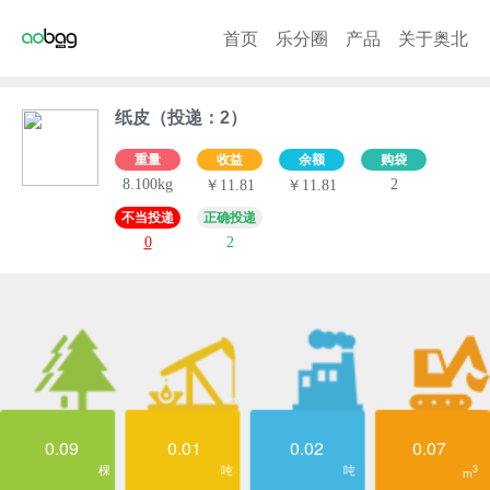
首页
乐分圈
产品
关于奥北
纸皮（投递：2）
重量
收益
余额
购袋
8.100kg
2
￥11.81
￥11.81
不当投递
正确投递
0
2
0.09
0.01
0.02
0.07
棵
吨
吨
3
m