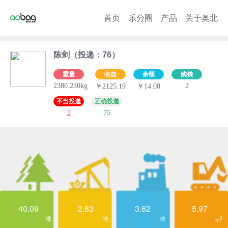
首页
乐分圈
产品
关于奥北
陈剑（投递：76）
重量
收益
余额
购袋
2380.230kg
2
￥2125.19
￥14.08
不当投递
正确投递
1
75
40.09
2.83
3.62
5.97
棵
吨
吨
3
m