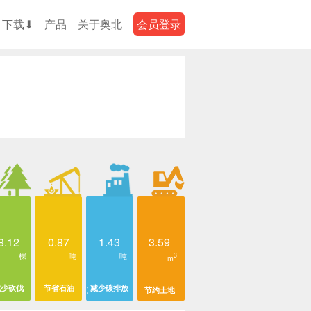
下载⬇
产品
关于奥北
会员登录
8.12
0.87
1.43
3.59
棵
吨
吨
3
m
减少砍伐
节省石油
减少碳排放
节约土地