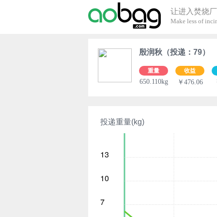
让进入焚烧厂
Make less of incin
殷润秋（投递：79）
重量
收益
650.110kg
￥476.06
投递重量(kg)
13
10
7