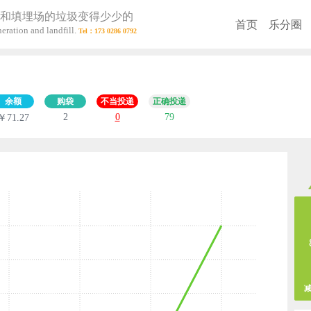
和填埋场的垃圾变得少少的
首页
乐分圈
eration and landfill.
余额
购袋
不当投递
正确投递
2
0
79
￥71.27