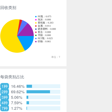
回收类别
每袋类别占比
1种
16.46%
2种
69.62%
3种
5.06%
4种
7.59%
7种
1.27%