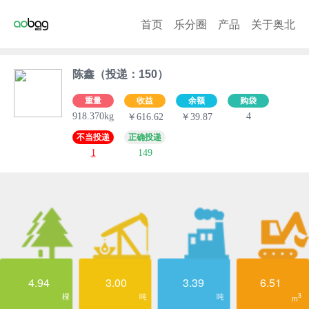
首页
乐分圈
产品
关于奥北
陈鑫（投递：150）
重量
收益
余额
购袋
918.370kg
4
￥616.62
￥39.87
不当投递
正确投递
1
149
4.94
3.00
3.39
6.51
棵
吨
吨
3
m