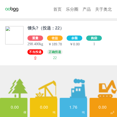
首页
乐分圈
产品
关于奥北
馒头?（投递：22）
重量
收益
余额
购袋
298.400kg
1
￥189.78
￥0.00
不当投递
正确投递
0
22
0.00
0.00
1.76
0.00
棵
吨
吨
3
m