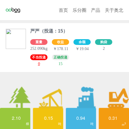
首页
乐分圈
产品
关于奥北
严严（投递：15）
重量
收益
余额
购袋
252.090kg
2
￥178.11
￥19.04
不当投递
正确投递
0
15
2.10
0.15
0.94
0.31
棵
吨
吨
3
m