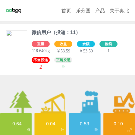
首页
乐分圈
产品
关于奥北
微信用户（投递：11）
重量
收益
余额
购袋
118.640kg
1
￥53.59
￥53.59
不当投递
正确投递
2
9
0.64
0.04
0.53
0.10
棵
吨
吨
3
m