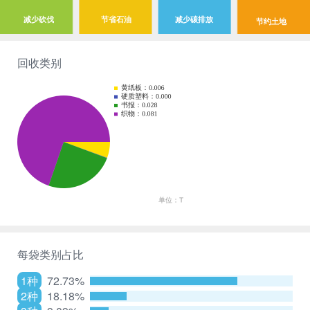
减少砍伐
节省石油
减少碳排放
节约土地
回收类别
每袋类别占比
1种
72.73%
2种
18.18%