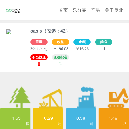
首页
乐分圈
产品
关于奥北
oasis（投递：42）
重量
收益
余额
购袋
206.850kg
3
￥196.08
￥16.26
不当投递
正确投递
0
42
1.65
0.29
0.58
1.49
棵
吨
吨
3
m