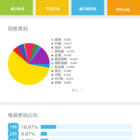
减少砍伐
节省石油
减少碳排放
节约土地
回收类别
每袋类别占比
1种
16.67%
2种
6.67%