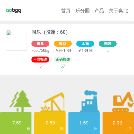
首页
乐分圈
产品
关于奥北
同乐（投递：60）
重量
收益
余额
购袋
765.750kg
1
￥661.89
￥139.50
不当投递
正确投递
3
57
7.59
0.88
1.59
2.92
棵
吨
吨
3
m