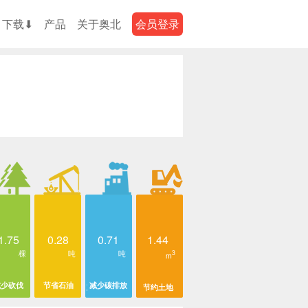
下载⬇
产品
关于奥北
会员登录
1.75
0.28
0.71
1.44
棵
吨
吨
3
m
减少砍伐
节省石油
减少碳排放
节约土地