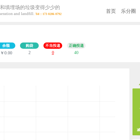
和填埋场的垃圾变得少少的
首页
乐分圈
eration and landfill.
余额
购袋
不当投递
正确投递
2
0
40
￥0.00