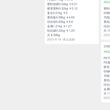
A01
塑料袋膜0.04kg ￥0.01
硬质塑料0.32kg ￥0.12
塑料袋
复合0.01kg ￥0
织物0
黄纸板4.08kg ￥4.65
书报2
综合纸0.93kg ￥0.6
黄纸板
金属1.21kg ￥1.27
综合纸
铝拉罐0.22kg ￥1.23
共 1
共 8.39kg
202
2020-9-18 -奥北成都
33程
A00
PET
PE瓶
硬质塑
织物0
书报1
黄纸板
综合纸
金属0
共 1
202