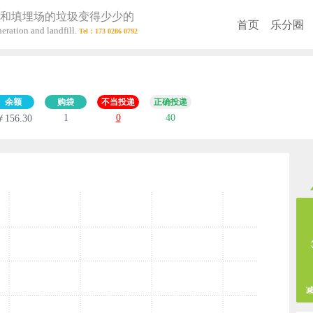
和填埋场的垃圾变得少少的
首页
乐分圈
eration and landfill.
余额
购袋
不当投递
正确投递
1
0
40
￥156.30