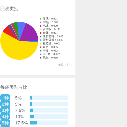
回收类别
每袋类别占比
1种
5%
2种
5%
3种
7.5%
4种
10%
5种
17.5%