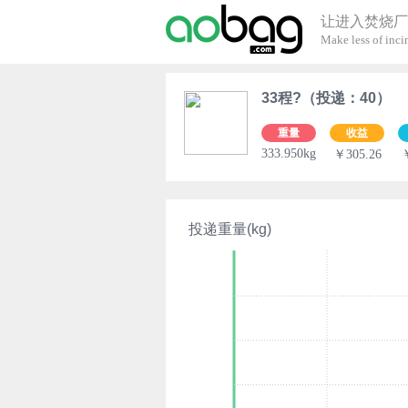
让进入焚烧厂
Make less of incin
33程?（投递：40）
重量
收益
333.950kg
￥305.26
投递重量(kg)