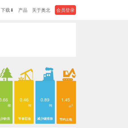
下载⬇
产品
关于奥北
会员登录
3.66
0.46
0.89
1.45
棵
吨
吨
3
m
减少砍伐
节省石油
减少碳排放
节约土地