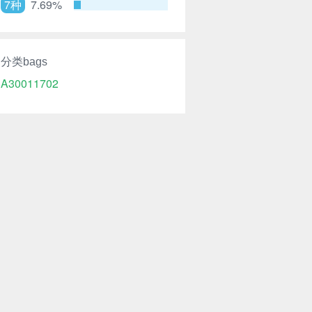
7种
7.69%
分类bags
A30011702