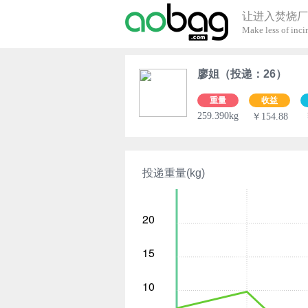
让进入焚烧厂
Make less of incin
廖姐（投递：26）
重量
收益
259.390kg
￥154.88
投递重量(kg)
20
15
10