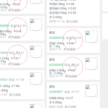
PE瓶0.06kg ￥0.08
0.420kg ￥6.25
.42kg
黄纸板4.53kg ￥3.62
5-10-4 -奥北成都
综合纸0.54kg ￥0.35
共 5.45kg
2025-11-12 -奥北成都
000826
￥5.34
6.680kg ￥5.34
廖姐
68kg
5-9-17 -奥北成都
A10054571
￥4.44
织物7.400kg ￥4.44
共 7.4kg
2024-7-15 -奥北成都
15424
￥3.21
.350kg ￥3.21
廖姐
35kg
4-7-15 -奥北成都
A1030929
￥9.02
织物13.880kg ￥9.02
共 13.88kg
2022-11-13 -奥北成都
47614
￥7.69
1.83kg ￥7.69
廖姐
1.83kg
A1044657
￥5.37
2-1-27 -奥北成都
织物8.95kg ￥5.37
共 8.95kg
2021-4-26 -奥北成都