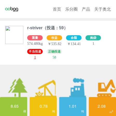
首页
乐分圈
产品
关于奥北
r-striver（投递：59）
重量
收益
余额
购袋
574.480kg
1
￥535.82
￥134.41
不当投递
正确投递
1
58
8.65
0.78
1.01
2.08
棵
吨
吨
3
m