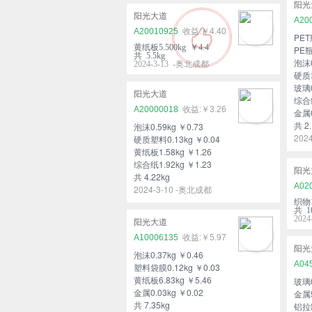
阳光
阳光大道
A20
A20010925
￥4.40
PET
黄纸板5.500kg ￥4.4
PE瓶
共 5.5kg
泡沫0
2024-3-13 -奥北成都
硬质塑
玻璃0
阳光大道
综合纸
A20000018
￥3.26
金属0
共 2.
泡沫0.59kg ￥0.73
202
硬质塑料0.13kg ￥0.04
黄纸板1.58kg ￥1.26
综合纸1.92kg ￥1.23
阳光
共 4.22kg
A02
2024-3-10 -奥北成都
织物1
共 10
202
阳光大道
A10006135
￥5.97
阳光
泡沫0.37kg ￥0.46
A04
塑料袋膜0.12kg ￥0.03
黄纸板6.83kg ￥5.46
玻璃0
金属0.03kg ￥0.02
金属5
共 7.35kg
铝拉罐