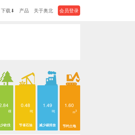
下载⬇
产品
关于奥北
会员登录
2.84
0.48
1.49
1.60
棵
吨
吨
3
m
减少砍伐
节省石油
减少碳排放
节约土地