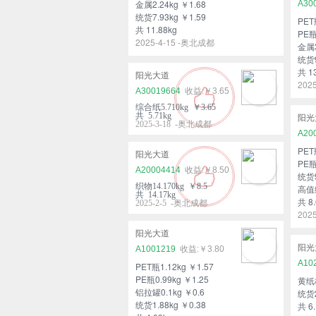
金属2.24kg ￥1.68
A30
统货7.93kg ￥1.59
PET
共 11.88kg
PE瓶
2025-4-15 -奥北成都
金属3
统货9
共 1
阳光大道
202
A30019664
￥3.65
综合纸5.710kg ￥3.65
共 5.71kg
阳光
2025-3-18 -奥北成都
A20
PET
阳光大道
PE瓶
A20004414
￥8.50
统货5
织物14.170kg ￥8.5
高值统
共 14.17kg
共 8.
2025-2-5 -奥北成都
202
阳光大道
阳光
A1001219
￥3.80
A10
PET瓶1.12kg ￥1.57
PE瓶0.99kg ￥1.25
黄纸板
铝拉罐0.1kg ￥0.6
统货2
统货1.88kg ￥0.38
共 6.