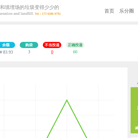
和填埋场的垃圾变得少少的
首页
乐分圈
eration and landfill.
）
余额
购袋
不当投递
正确投递
3
0
60
￥83.93