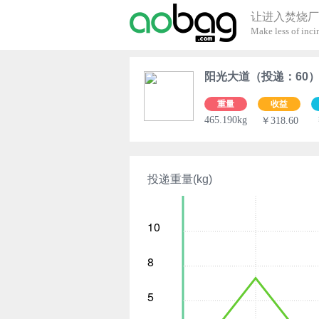
让进入焚烧厂
Make less of incin
阳光大道（投递：60
重量
收益
465.190kg
￥318.60
投递重量(kg)
10
8
5