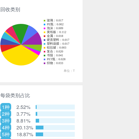
回收类别
每袋类别占比
1种
2.52%
2种
3.77%
3种
8.81%
4种
20.13%
5种
18.87%