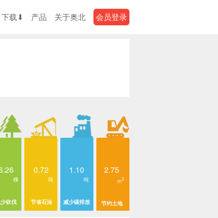
下载⬇
产品
关于奥北
会员登录
6.26
0.72
1.10
2.75
棵
吨
吨
3
m
减少砍伐
节省石油
减少碳排放
节约土地