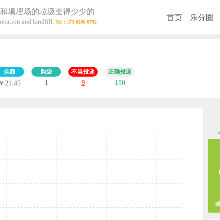
和填埋场的垃圾变得少少的
首页
乐分圈
eration and landfill.
余额
购袋
不当投递
正确投递
1
9
150
￥21.45