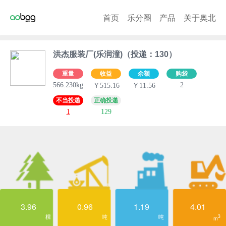
首页
乐分圈
产品
关于奥北
洪杰服装厂(乐润潼)（投递：130）
重量
收益
余额
购袋
566.230kg
2
￥515.16
￥11.56
不当投递
正确投递
1
129
3.96
0.96
1.19
4.01
棵
吨
吨
3
m