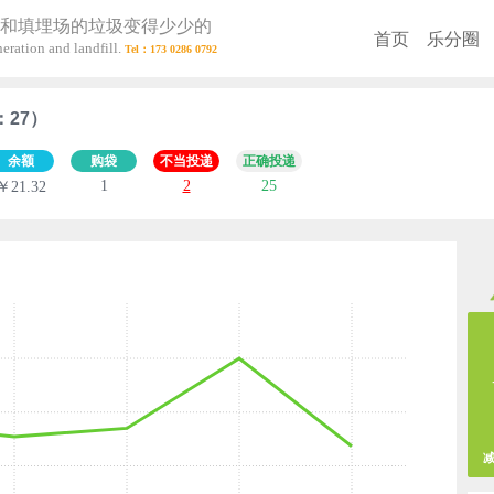
和填埋场的垃圾变得少少的
首页
乐分圈
eration and landfill.
：27）
余额
购袋
不当投递
正确投递
1
2
25
￥21.32