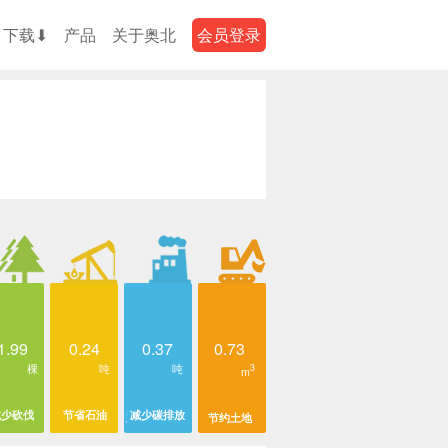
下载⬇
产品
关于奥北
会员登录
1.99
0.24
0.37
0.73
棵
吨
吨
3
m
减少砍伐
节省石油
减少碳排放
节约土地