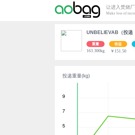
让进入焚烧厂
Make less of incin
UNBELIEVAB（投递
重量
收益
163.300kg
￥151.50
投递重量(kg)
9
7
5