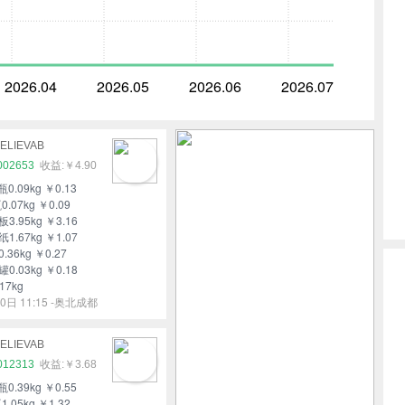
2026.04
2026.05
2026.06
2026.07
ELIEVAB
002653
￥4.90
瓶0.09kg ￥0.13
0.07kg ￥0.09
3.95kg ￥3.16
1.67kg ￥1.07
.36kg ￥0.27
0.03kg ￥0.18
17kg
0日 11:15 -奥北成都
ELIEVAB
012313
￥3.68
瓶0.39kg ￥0.55
1.05kg ￥1.32