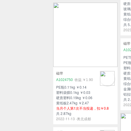
硬质塑
玻璃2
黄纸板
综合纸
共 5.
202
磁带
A10
PET
PE瓶
塑料袋
硬质塑
磁带
黄纸板
A1024750
￥1.90
综合纸
PE瓶0.11kg ￥0.14
金属0
塑料袋膜0.1kg ￥0.03
铝拉罐
硬质塑料0.19kg ￥0.06
共 2.
黄纸板2.47kg ￥2.47
202
当月个人第1次不当投递，扣￥0.8
共 2.87kg
2022-11-13 -奥北成都