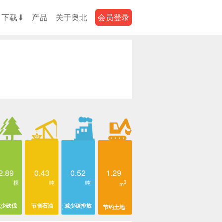
下载⬇
产品
关于奥北
会员登录
2.89
0.43
0.52
1.29
棵
吨
吨
3
m
减少砍伐
节省石油
减少碳排放
节约土地