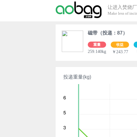
让进入焚烧厂
Make less of incin
磁带（投递：87）
重量
收益
259.140kg
￥243.77
投递重量(kg)
6
5
3