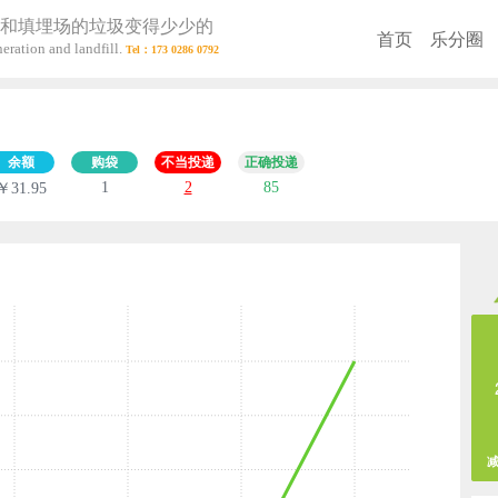
和填埋场的垃圾变得少少的
首页
乐分圈
eration and landfill.
余额
购袋
不当投递
正确投递
1
2
85
￥31.95