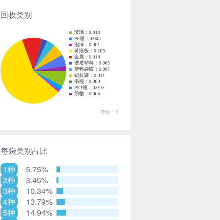
回收类别
每袋类别占比
1种
5.75%
2种
3.45%
3种
10.34%
4种
13.79%
5种
14.94%