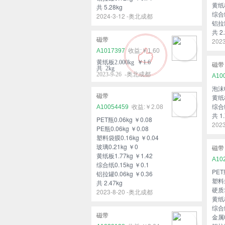
黄纸板
共 5.28kg
综合纸
2024-3-12 -奥北成都
铝拉罐
共 2.
磁带
202
A1017397
￥1.60
黄纸板2.000kg ￥1.6
磁带
共 2kg
2023-9-26 -奥北成都
A10
泡沫0
磁带
黄纸板
综合纸
A10054459
￥2.08
共 1.
PET瓶0.06kg ￥0.08
202
PE瓶0.06kg ￥0.08
塑料袋膜0.16kg ￥0.04
玻璃0.21kg ￥0
磁带
黄纸板1.77kg ￥1.42
A10
综合纸0.15kg ￥0.1
PET
铝拉罐0.06kg ￥0.36
塑料袋
共 2.47kg
硬质塑
2023-8-20 -奥北成都
黄纸板
综合纸
磁带
金属0