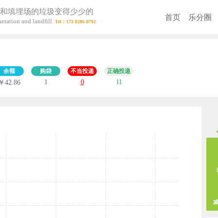
和填埋场的垃圾变得少少的
首页
乐分圈
eration and landfill.
余额
购袋
不当投递
正确投递
1
0
11
￥42.86