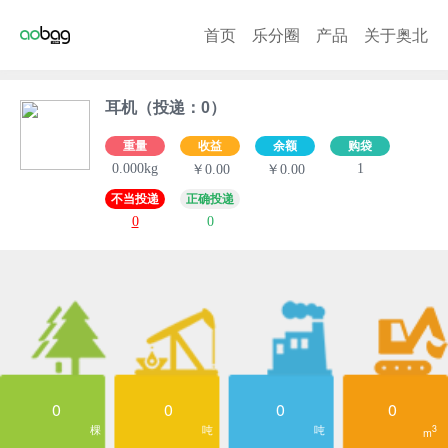
首页
乐分圈
产品
关于奥北
耳机（投递：0）
重量
收益
余额
购袋
0.000kg
1
￥0.00
￥0.00
不当投递
正确投递
0
0
0
0
0
0
棵
吨
吨
3
m