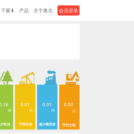
下载⬇
产品
关于奥北
会员登录
0.16
0.01
0.01
0.02
棵
吨
吨
3
m
减少砍伐
节省石油
减少碳排放
节约土地