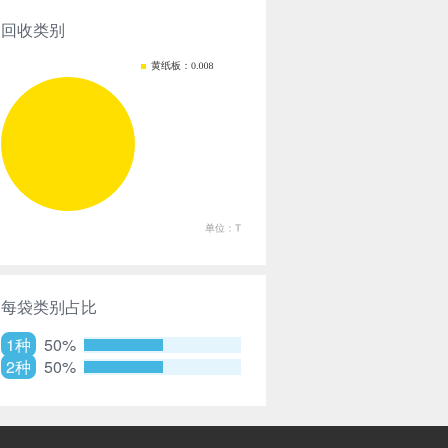
回收类别
每袋类别占比
1种
50%
2种
50%