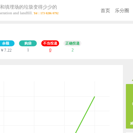
和填埋场的垃圾变得少少的
首页
乐分圈
eration and landfill.
余额
购袋
不当投递
正确投递
1
0
2
￥7.22