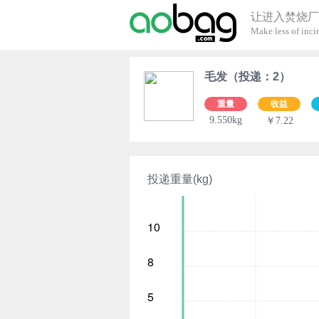
让进入焚烧厂
Make less of incin
毛发（投递：2）
重量
收益
9.550kg
￥7.22
投递重量(kg)
10
8
5