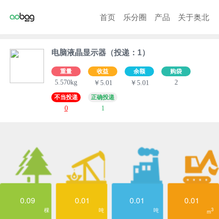
首页
乐分圈
产品
关于奥北
电脑液晶显示器（投递：1）
重量
收益
余额
购袋
5.570kg
2
￥5.01
￥5.01
不当投递
正确投递
0
1
0.09
0.01
0.01
0.01
棵
吨
吨
3
m