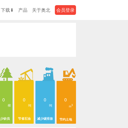
下载⬇
产品
关于奥北
会员登录
0
0
0
0
棵
吨
吨
3
m
减少砍伐
节省石油
减少碳排放
节约土地