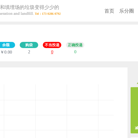
和填埋场的垃圾变得少少的
首页
乐分圈
eration and landfill.
余额
购袋
不当投递
正确投递
2
0
0
￥0.00