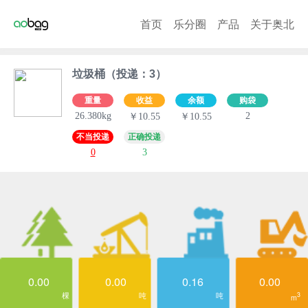
首页
乐分圈
产品
关于奥北
垃圾桶（投递：3）
重量
收益
余额
购袋
26.380kg
2
￥10.55
￥10.55
不当投递
正确投递
0
3
0.00
0.00
0.16
0.00
棵
吨
吨
3
m