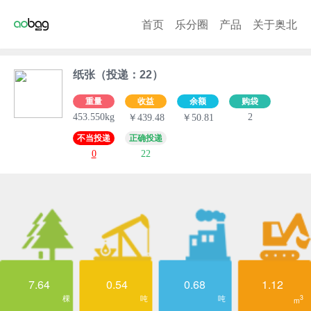
首页
乐分圈
产品
关于奥北
纸张（投递：22）
重量
收益
余额
购袋
453.550kg
2
￥439.48
￥50.81
不当投递
正确投递
0
22
7.64
0.54
0.68
1.12
棵
吨
吨
3
m