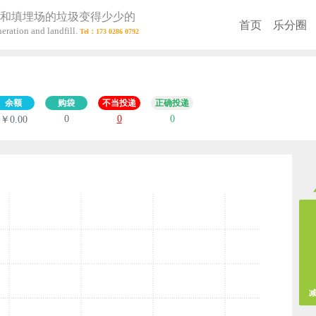
和填埋场的垃圾变得少少的
首页
乐分圈
eration and landfill.
余额
购袋
不当投递
正确投递
0
0
0
￥0.00