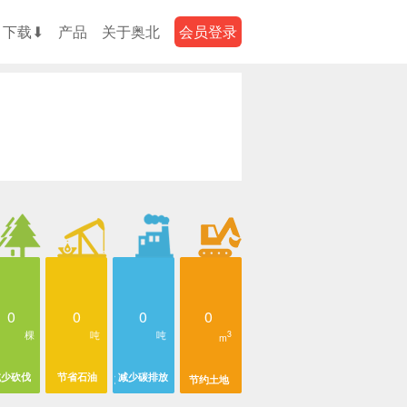
下载⬇
产品
关于奥北
会员登录
0
0
0
0
棵
吨
吨
3
m
减少砍伐
节省石油
减少碳排放
节约土地