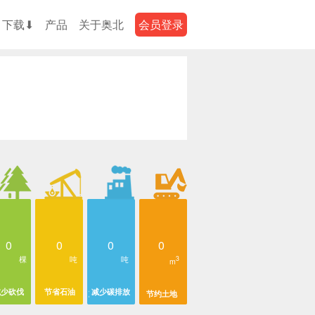
下载⬇
产品
关于奥北
会员登录
0
0
0
0
棵
吨
吨
3
m
减少砍伐
节省石油
减少碳排放
节约土地