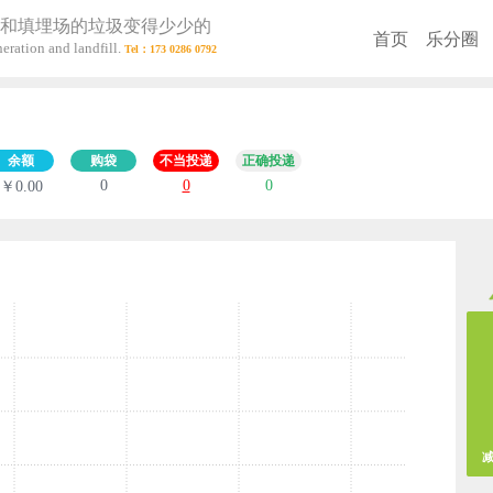
和填埋场的垃圾变得少少的
首页
乐分圈
eration and landfill.
余额
购袋
不当投递
正确投递
0
0
0
￥0.00