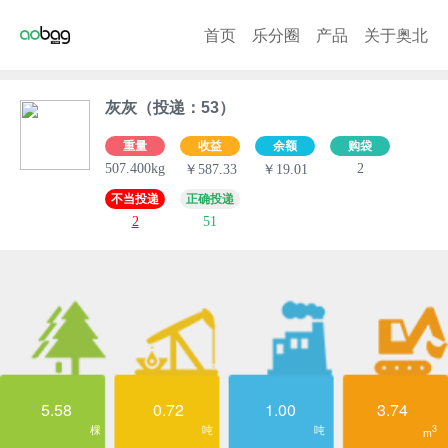
首页
乐分圈
产品
关于奥北
灰灰（投递：53）
重量
收益
余额
购袋
507.400kg
2
￥587.33
￥19.01
不当投递
正确投递
2
51
5.58
0.72
1.00
3.74
棵
吨
吨
3
m