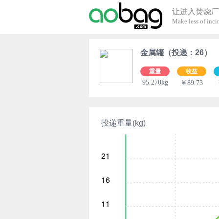
让进入焚烧厂
Make less of incin
金属罐（投递：26）
重量
收益
95.270kg
￥89.73
投递重量(kg)
21
16
11