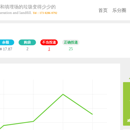
和填埋场的垃圾变得少少的
首页
乐分圈
eration and landfill.
余额
购袋
不当投递
正确投递
2
1
25
￥17.87