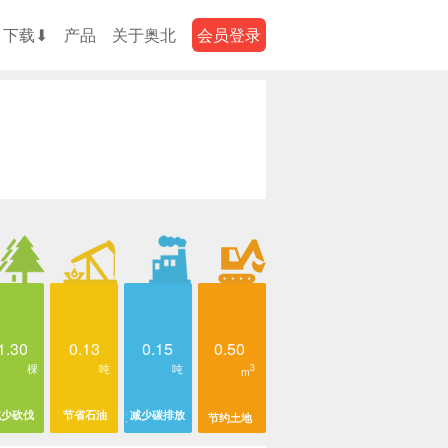
下载⬇
产品
关于奥北
会员登录
1.30
0.13
0.15
0.50
棵
吨
吨
3
m
减少砍伐
节省石油
减少碳排放
节约土地