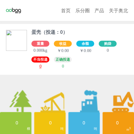
首页
乐分圈
产品
关于奥北
蛋壳（投递：0）
重量
收益
余额
购袋
0.000kg
0
￥0.00
￥0.00
不当投递
正确投递
0
0
0
0
0
0
棵
吨
吨
3
m