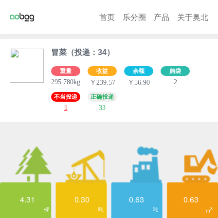
首页
乐分圈
产品
关于奥北
冒菜（投递：34）
重量
收益
余额
购袋
295.780kg
2
￥239.57
￥56.90
不当投递
正确投递
1
33
4.31
0.30
0.63
0.63
棵
吨
吨
3
m