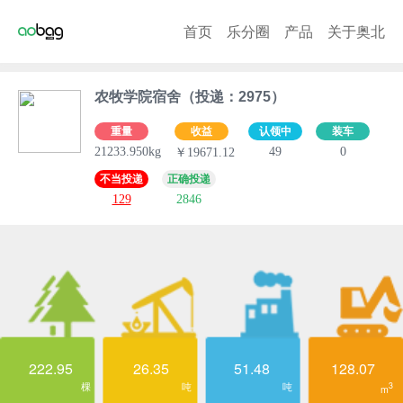
首页
乐分圈
产品
关于奥北
农牧学院宿舍（投递：2975）
重量
收益
认领中
装车
21233.950kg
49
0
￥19671.12
不当投递
正确投递
129
2846
222.95
26.35
51.48
128.07
棵
吨
吨
3
m