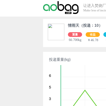
让进入焚烧厂
Make less of incin
情雨天（投递：10）
重量
收益
66.700kg
￥46.78
投递重量(kg)
6
5
3