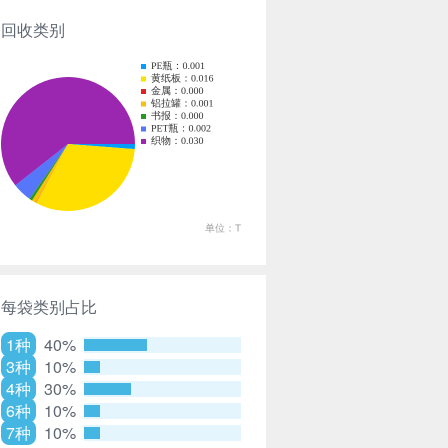
回收类别
每袋类别占比
1种
40%
3种
10%
4种
30%
6种
10%
7种
10%