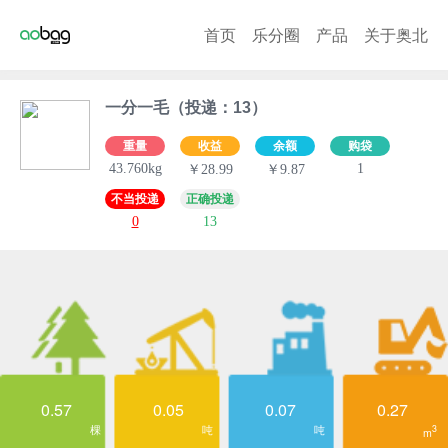
首页
乐分圈
产品
关于奥北
一分一毛（投递：13）
重量
收益
余额
购袋
43.760kg
1
￥28.99
￥9.87
不当投递
正确投递
0
13
0.57
0.05
0.07
0.27
棵
吨
吨
3
m