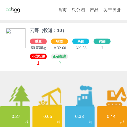
首页
乐分圈
产品
关于奥北
云野（投递：10）
重量
收益
余额
购袋
80.830kg
1
￥32.60
￥9.53
不当投递
正确投递
1
9
0.27
0.05
0.38
0.14
棵
吨
吨
3
m