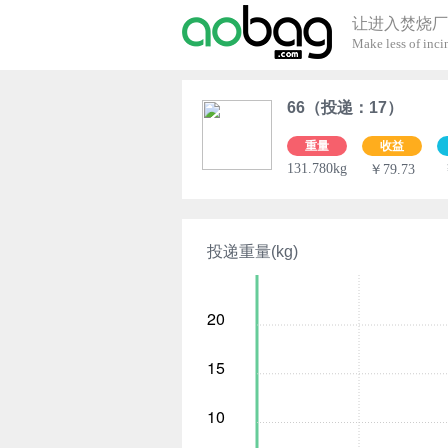
让进入焚烧厂
Make less of incin
66（投递：17）
重量
收益
131.780kg
￥79.73
投递重量(kg)
20
15
10