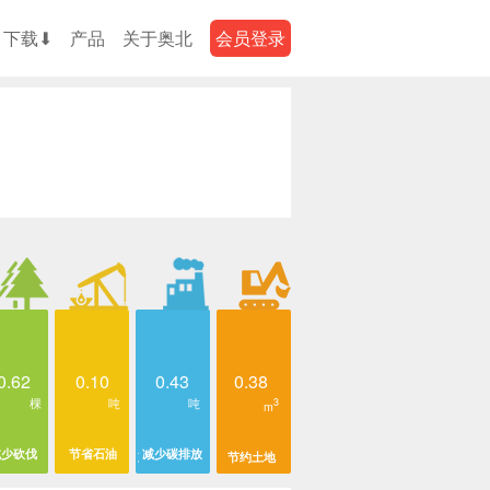
下载⬇
产品
关于奥北
会员登录
0.62
0.10
0.43
0.38
棵
吨
吨
3
m
减少砍伐
节省石油
减少碳排放
节约土地