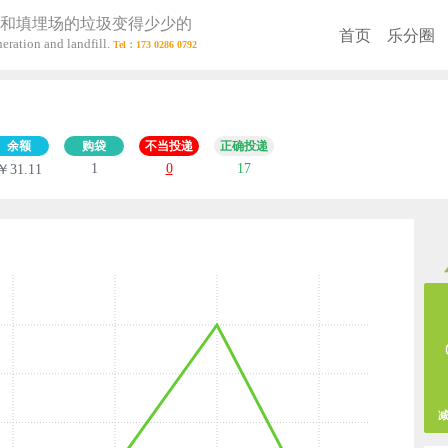
和填埋场的垃圾变得少少的
首页
乐分圈
eration and landfill.
余额
购袋
不当投递
正确投递
1
0
17
￥31.11