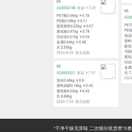
66
A10052746
￥2.26
66
PET瓶0.56kg ￥0.78
A10
PE瓶0.09kg ￥0.11
PET
硬质塑料0.22kg ￥0.07
PE瓶
黄纸板0.97kg ￥0.78
泡沫0
综合纸0.07kg ￥0.04
塑料袋
金属0.64kg ￥0.48
硬质塑
共 2.55kg
书报0
2024-8-23 -奥北成都
黄纸板
综合纸
66
金属3
共 7.
A10003117
￥7.07
202
泡沫0.48kg ￥0.6
塑料袋膜0.18kg ￥0.05
黄纸板8.02kg ￥6.42
共 8.68kg
2024-7-20 -奥北成都
“干净干燥无异味 二次细分统货类”©奥北环