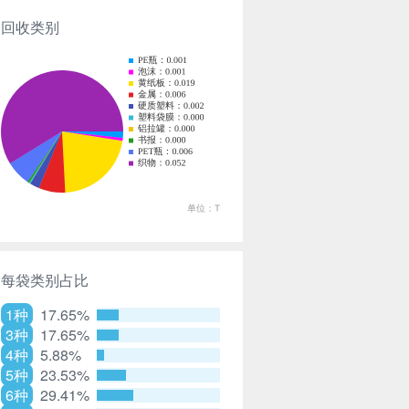
回收类别
每袋类别占比
1种
17.65%
3种
17.65%
4种
5.88%
5种
23.53%
6种
29.41%