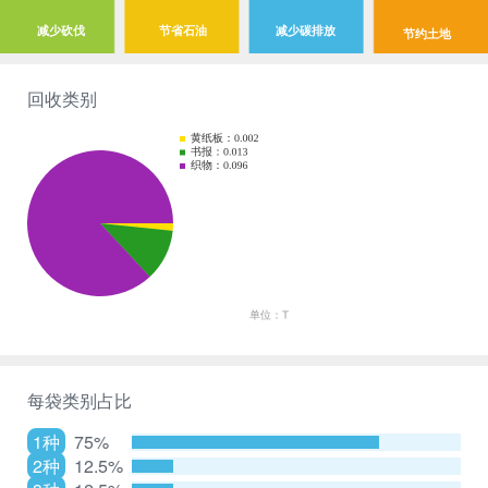
减少砍伐
节省石油
减少碳排放
节约土地
回收类别
每袋类别占比
1种
75%
2种
12.5%