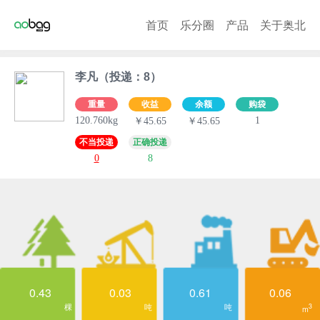
首页
乐分圈
产品
关于奥北
李凡（投递：8）
重量
收益
余额
购袋
120.760kg
1
￥45.65
￥45.65
不当投递
正确投递
0
8
0.43
0.03
0.61
0.06
棵
吨
吨
3
m