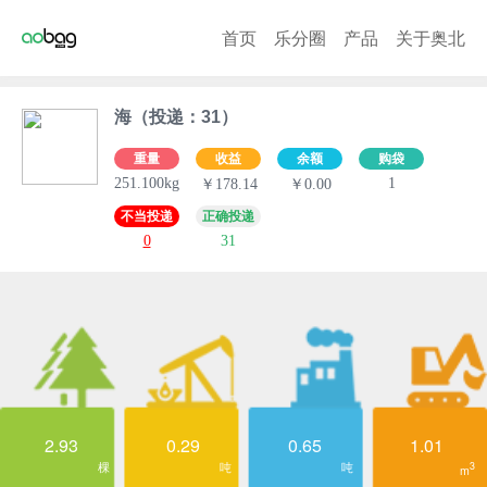
首页
乐分圈
产品
关于奥北
海（投递：31）
重量
收益
余额
购袋
251.100kg
1
￥178.14
￥0.00
不当投递
正确投递
0
31
2.93
0.29
0.65
1.01
棵
吨
吨
3
m