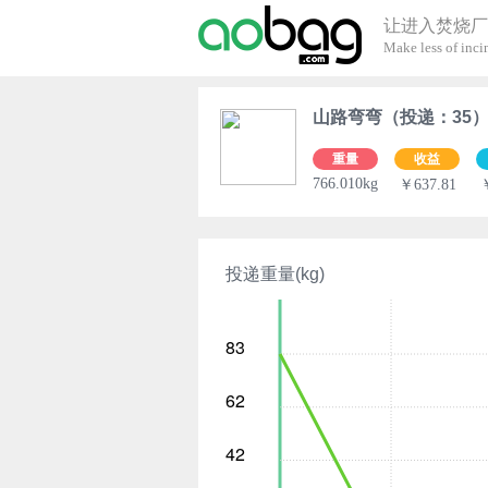
让进入焚烧厂
Make less of incin
山路弯弯（投递：35
重量
收益
766.010kg
￥637.81
投递重量(kg)
83
62
42