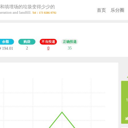
和填埋场的垃圾变得少少的
首页
乐分圈
eration and landfill.
）
余额
购袋
不当投递
正确投递
2
0
35
￥194.01