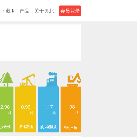
下载⬇
产品
关于奥北
会员登录
12.98
0.93
1.17
1.98
棵
吨
吨
3
m
减少砍伐
节省石油
减少碳排放
节约土地