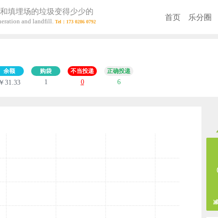
和填埋场的垃圾变得少少的
首页
乐分圈
eration and landfill.
余额
购袋
不当投递
正确投递
1
0
6
￥31.33