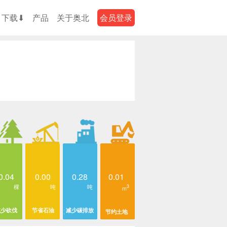
下载⬇
产品
关于奥北
会员登录
0.04
0.00
0.28
0.01
棵
吨
吨
3
m
减少砍伐
节省石油
减少碳排放
节约土地