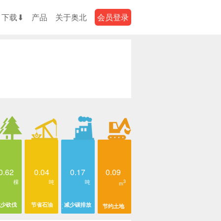
下载⬇
产品
关于奥北
会员登录
0.62
0.04
0.17
0.09
棵
吨
吨
3
m
减少砍伐
节省石油
减少碳排放
节约土地