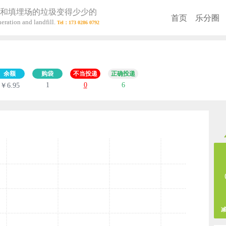
和填埋场的垃圾变得少少的
首页
乐分圈
eration and landfill.
余额
购袋
不当投递
正确投递
1
0
6
￥6.95