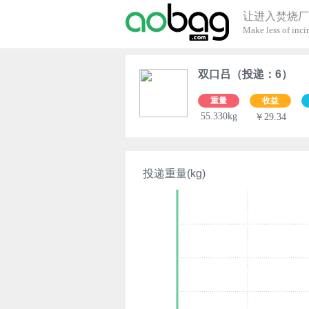
让进入焚烧厂
Make less of incin
双口吕（投递：6）
重量
收益
55.330kg
￥29.34
投递重量(kg)